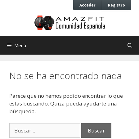
Saltar
Saltar
Acceder
Registro
al
al
contenido
contenido
Menú
No se ha encontrado nada
Parece que no hemos podido encontrar lo que
estás buscando. Quizá pueda ayudarte una
búsqueda.
Buscar: