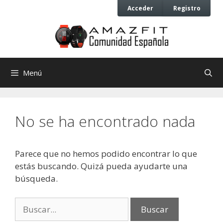
Saltar
Saltar
Acceder
Registro
al
al
contenido
contenido
Menú
No se ha encontrado nada
Parece que no hemos podido encontrar lo que
estás buscando. Quizá pueda ayudarte una
búsqueda.
Buscar: