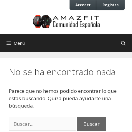
Saltar
Saltar
Acceder
Registro
al
al
contenido
contenido
Menú
No se ha encontrado nada
Parece que no hemos podido encontrar lo que
estás buscando. Quizá pueda ayudarte una
búsqueda.
Buscar: