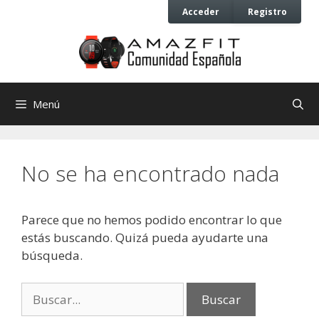
Saltar
Saltar
Acceder
Registro
al
al
contenido
contenido
Menú
No se ha encontrado nada
Parece que no hemos podido encontrar lo que
estás buscando. Quizá pueda ayudarte una
búsqueda.
Buscar: