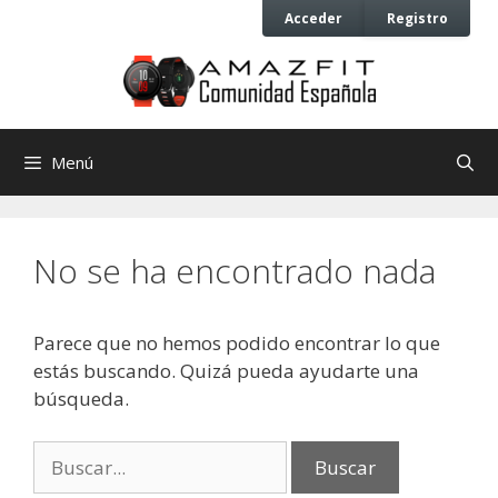
Saltar
Saltar
Acceder
Registro
al
al
contenido
contenido
Menú
No se ha encontrado nada
Parece que no hemos podido encontrar lo que
estás buscando. Quizá pueda ayudarte una
búsqueda.
Buscar: