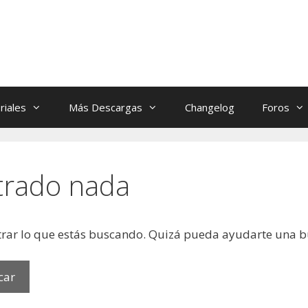
riales
Más Descargas
Changelog
Foros
trado nada
rar lo que estás buscando. Quizá pueda ayudarte una 