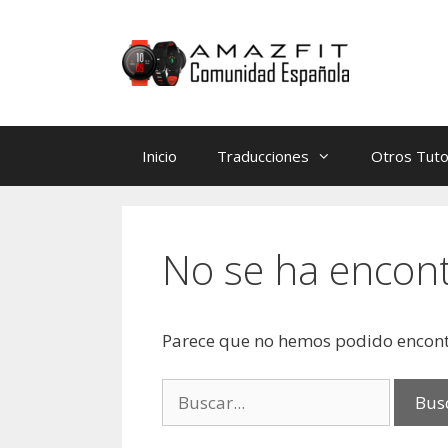
Saltar
Saltar
al
al
contenido
contenido
Inicio
Traducciones
Otros Tuto
No se ha encon
Parece que no hemos podido encont
Buscar: