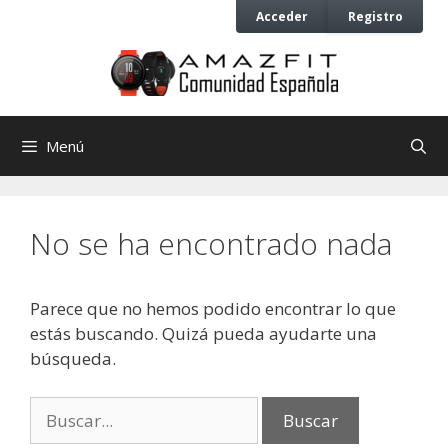
Saltar
Saltar
Acceder
Registro
al
al
contenido
contenido
Menú
No se ha encontrado nada
Parece que no hemos podido encontrar lo que
estás buscando. Quizá pueda ayudarte una
búsqueda.
Buscar: