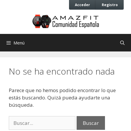
Saltar
Saltar
Acceder
Registro
al
al
contenido
contenido
Menú
No se ha encontrado nada
Parece que no hemos podido encontrar lo que
estás buscando. Quizá pueda ayudarte una
búsqueda.
Buscar: