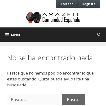
Saltar
Saltar
Acceder
Registro
al
al
contenido
contenido
Menú
No se ha encontrado nada
Parece que no hemos podido encontrar lo que
estás buscando. Quizá pueda ayudarte una
búsqueda.
Buscar: