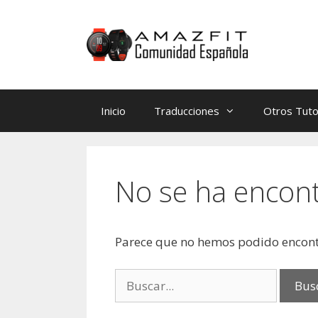
Saltar
Saltar
al
al
contenido
contenido
Inicio
Traducciones
Otros Tuto
No se ha encon
Parece que no hemos podido encont
Buscar: