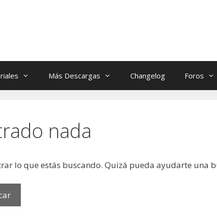
riales
Más Descargas
Changelog
Foros
trado nada
rar lo que estás buscando. Quizá pueda ayudarte una 