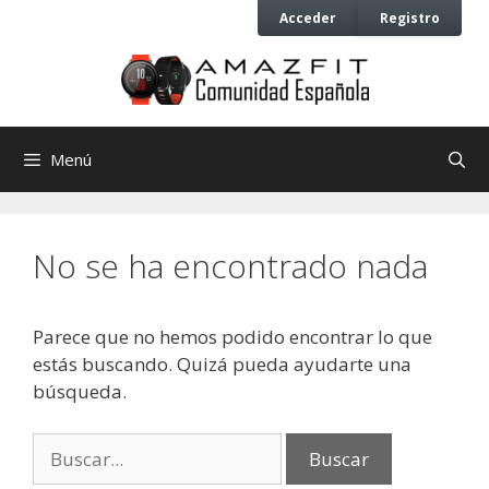
Saltar
Saltar
Acceder
Registro
al
al
contenido
contenido
Menú
No se ha encontrado nada
Parece que no hemos podido encontrar lo que
estás buscando. Quizá pueda ayudarte una
búsqueda.
Buscar: