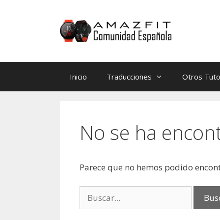
Saltar
Saltar
al
al
contenido
contenido
Inicio
Traducciones
Otros Tuto
No se ha encon
Parece que no hemos podido encont
Buscar: