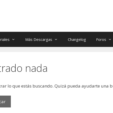
riales
Más Descargas
Changelog
Foros
trado nada
rar lo que estás buscando. Quizá pueda ayudarte una 