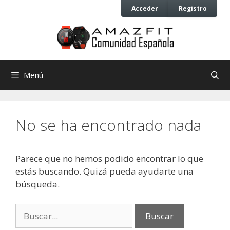
Saltar
Saltar
Acceder
Registro
al
al
contenido
contenido
Menú
No se ha encontrado nada
Parece que no hemos podido encontrar lo que
estás buscando. Quizá pueda ayudarte una
búsqueda.
Buscar: