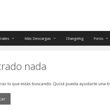
riales
Más Descargas
Changelog
Foros
trado nada
rar lo que estás buscando. Quizá pueda ayudarte una 