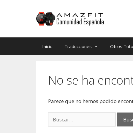
Saltar
Saltar
al
al
contenido
contenido
Inicio
Traducciones
Otros Tuto
No se ha encon
Parece que no hemos podido encont
Buscar: