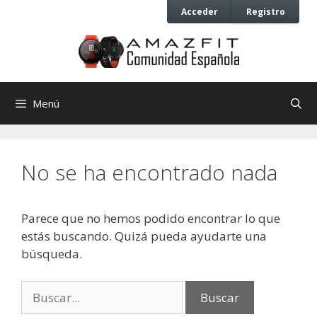
Saltar
Saltar
Acceder
Registro
al
al
contenido
contenido
Menú
No se ha encontrado nada
Parece que no hemos podido encontrar lo que
estás buscando. Quizá pueda ayudarte una
búsqueda.
Buscar: