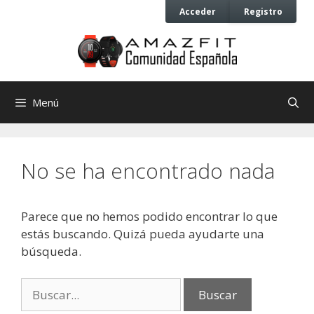
Saltar
Saltar
Acceder
Registro
al
al
contenido
contenido
Menú
No se ha encontrado nada
Parece que no hemos podido encontrar lo que
estás buscando. Quizá pueda ayudarte una
búsqueda.
Buscar: