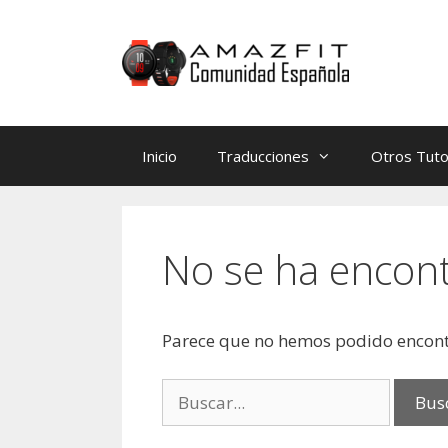
Saltar
Saltar
al
al
contenido
contenido
Inicio
Traducciones
Otros Tuto
No se ha encon
Parece que no hemos podido encont
Buscar: