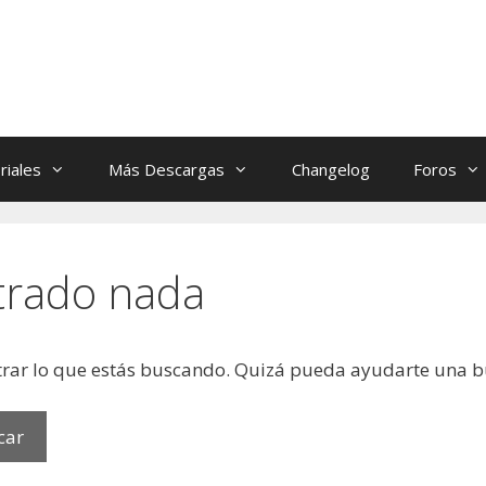
riales
Más Descargas
Changelog
Foros
trado nada
rar lo que estás buscando. Quizá pueda ayudarte una 