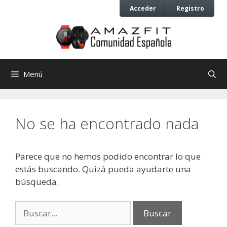
Saltar
Saltar
Acceder
Registro
al
al
contenido
contenido
Menú
No se ha encontrado nada
Parece que no hemos podido encontrar lo que
estás buscando. Quizá pueda ayudarte una
búsqueda.
Buscar: