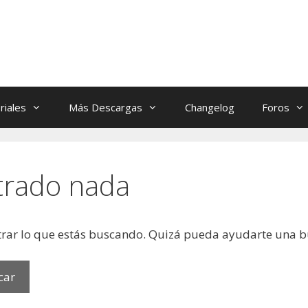
riales
Más Descargas
Changelog
Foros
trado nada
rar lo que estás buscando. Quizá pueda ayudarte una 