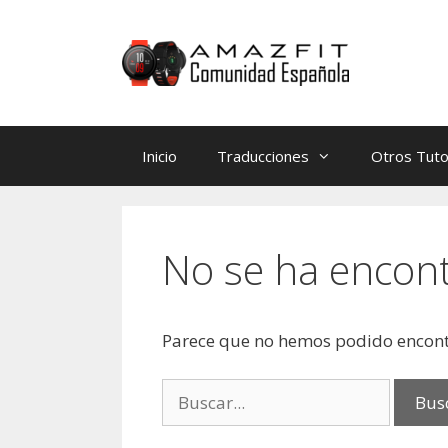
Saltar
Saltar
al
al
contenido
contenido
Inicio
Traducciones
Otros Tuto
No se ha encon
Parece que no hemos podido encont
Buscar: