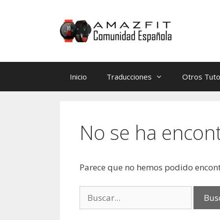
Saltar
Saltar
al
al
contenido
contenido
Inicio
Traducciones
Otros Tuto
No se ha encon
Parece que no hemos podido encont
Buscar: