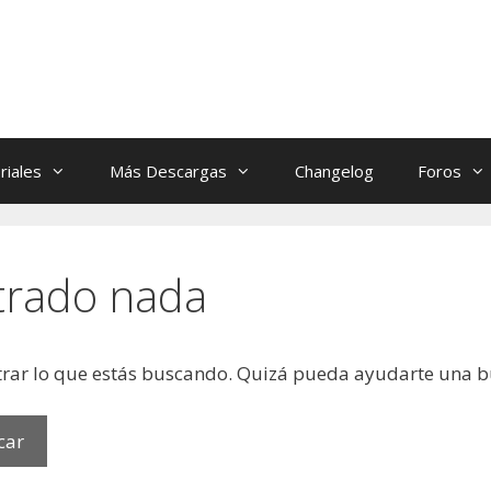
riales
Más Descargas
Changelog
Foros
trado nada
rar lo que estás buscando. Quizá pueda ayudarte una 