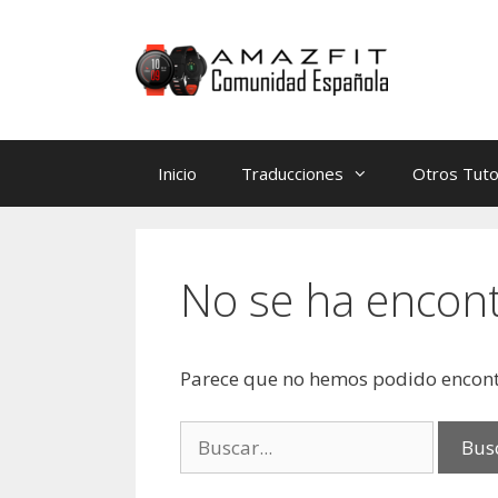
Saltar
Saltar
al
al
contenido
contenido
Inicio
Traducciones
Otros Tuto
No se ha encon
Parece que no hemos podido encont
Buscar: