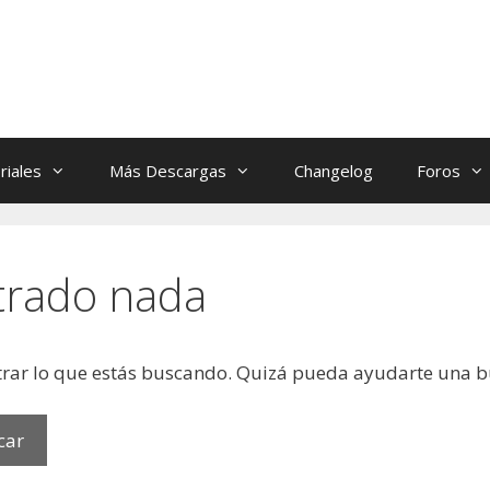
riales
Más Descargas
Changelog
Foros
trado nada
rar lo que estás buscando. Quizá pueda ayudarte una 