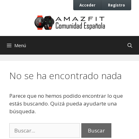
Saltar
Saltar
Acceder
Registro
al
al
contenido
contenido
Menú
No se ha encontrado nada
Parece que no hemos podido encontrar lo que
estás buscando. Quizá pueda ayudarte una
búsqueda.
Buscar: