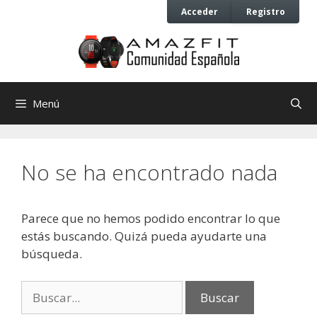
Saltar
Saltar
Acceder
Registro
al
al
contenido
contenido
Menú
No se ha encontrado nada
Parece que no hemos podido encontrar lo que
estás buscando. Quizá pueda ayudarte una
búsqueda.
Buscar: