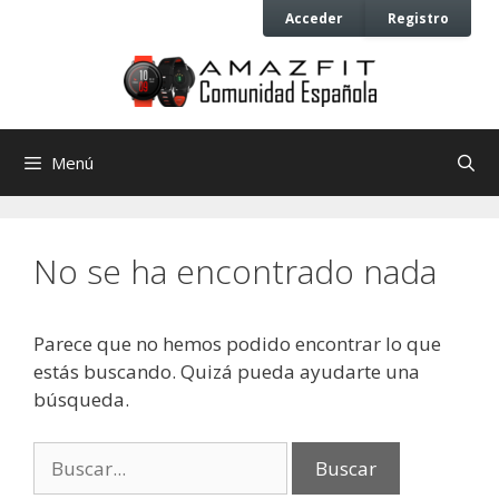
Saltar
Saltar
Acceder
Registro
al
al
contenido
contenido
Menú
No se ha encontrado nada
Parece que no hemos podido encontrar lo que
estás buscando. Quizá pueda ayudarte una
búsqueda.
Buscar: