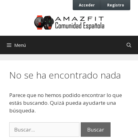
Saltar
Saltar
Acceder
Registro
al
al
contenido
contenido
Menú
No se ha encontrado nada
Parece que no hemos podido encontrar lo que
estás buscando. Quizá pueda ayudarte una
búsqueda.
Buscar: