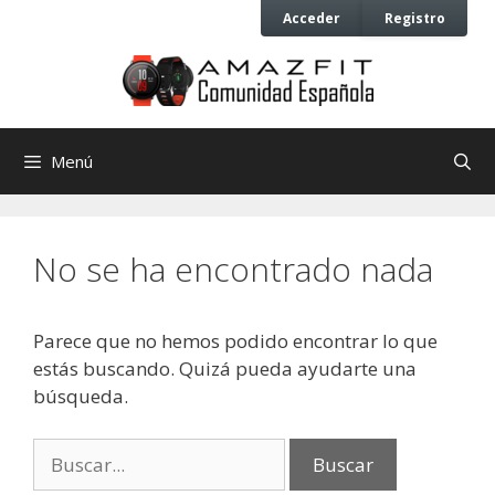
Saltar
Saltar
Acceder
Registro
al
al
contenido
contenido
Menú
No se ha encontrado nada
Parece que no hemos podido encontrar lo que
estás buscando. Quizá pueda ayudarte una
búsqueda.
Buscar: