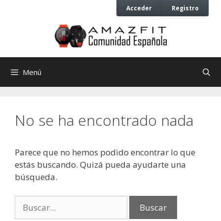
Saltar
Saltar
Acceder
Registro
al
al
contenido
contenido
Menú
No se ha encontrado nada
Parece que no hemos podido encontrar lo que
estás buscando. Quizá pueda ayudarte una
búsqueda.
Buscar: