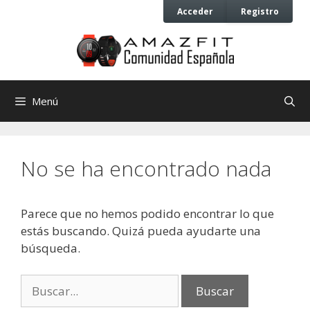
Saltar
Saltar
Acceder
Registro
al
al
contenido
contenido
Menú
No se ha encontrado nada
Parece que no hemos podido encontrar lo que
estás buscando. Quizá pueda ayudarte una
búsqueda.
Buscar: