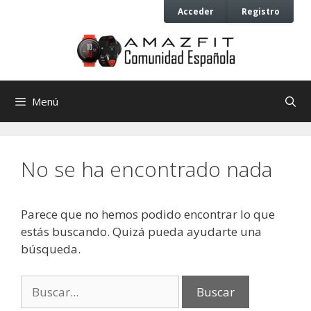
Saltar
Saltar
Acceder
Registro
al
al
contenido
contenido
Menú
No se ha encontrado nada
Parece que no hemos podido encontrar lo que
estás buscando. Quizá pueda ayudarte una
búsqueda.
Buscar: