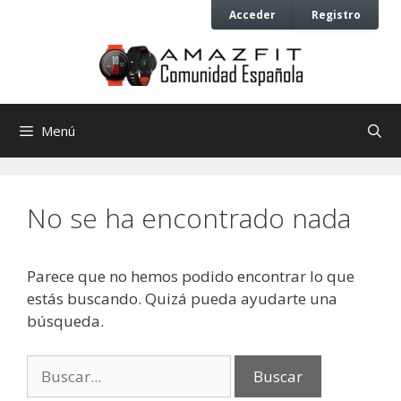
Saltar
Saltar
Acceder
Registro
al
al
contenido
contenido
Menú
No se ha encontrado nada
Parece que no hemos podido encontrar lo que
estás buscando. Quizá pueda ayudarte una
búsqueda.
Buscar: