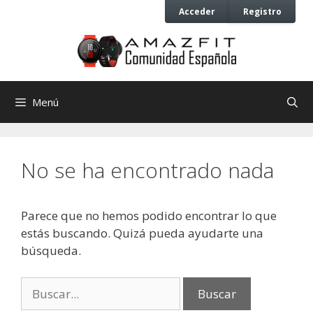
Saltar
Saltar
Acceder
Registro
al
al
contenido
contenido
Menú
No se ha encontrado nada
Parece que no hemos podido encontrar lo que
estás buscando. Quizá pueda ayudarte una
búsqueda.
Buscar: