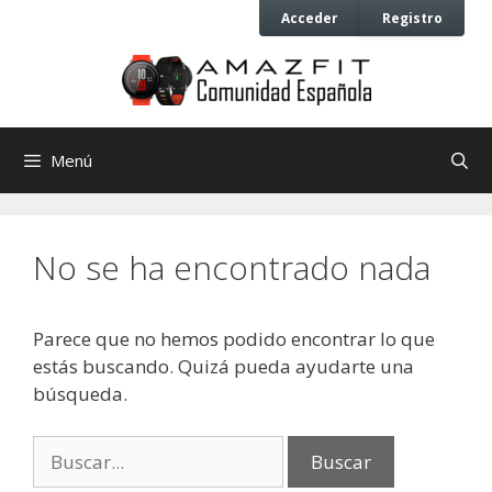
Saltar
Saltar
Acceder
Registro
al
al
contenido
contenido
Menú
No se ha encontrado nada
Parece que no hemos podido encontrar lo que
estás buscando. Quizá pueda ayudarte una
búsqueda.
Buscar: