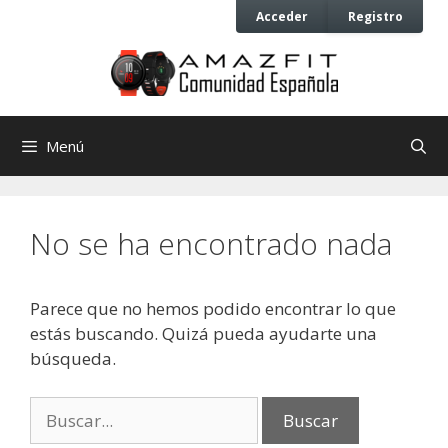
Saltar
Saltar
Acceder
Registro
al
al
contenido
contenido
Menú
No se ha encontrado nada
Parece que no hemos podido encontrar lo que
estás buscando. Quizá pueda ayudarte una
búsqueda.
Buscar: