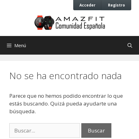
Saltar
Saltar
Acceder
Registro
al
al
contenido
contenido
Menú
No se ha encontrado nada
Parece que no hemos podido encontrar lo que
estás buscando. Quizá pueda ayudarte una
búsqueda.
Buscar: