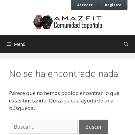
Saltar
Saltar
Acceder
Registro
al
al
contenido
contenido
Menú
No se ha encontrado nada
Parece que no hemos podido encontrar lo que
estás buscando. Quizá pueda ayudarte una
búsqueda.
Buscar: