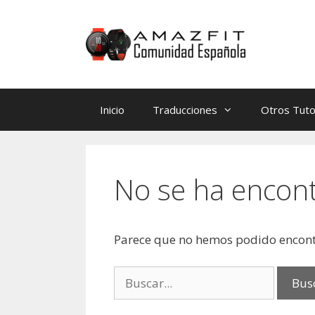
Saltar
Saltar
al
al
contenido
contenido
Inicio
Traducciones
Otros Tuto
No se ha encon
Parece que no hemos podido encont
Buscar: