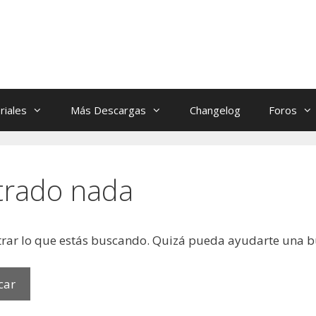
riales
Más Descargas
Changelog
Foros
trado nada
rar lo que estás buscando. Quizá pueda ayudarte una 