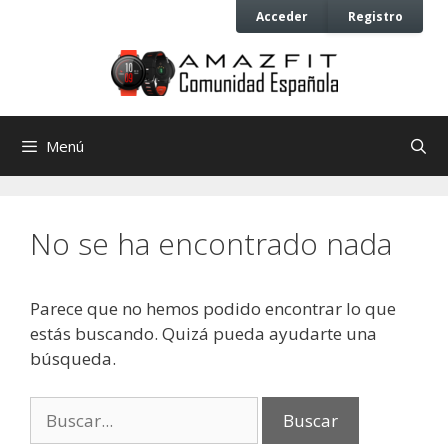
Saltar
Saltar
Acceder
Registro
al
al
contenido
contenido
Menú
No se ha encontrado nada
Parece que no hemos podido encontrar lo que
estás buscando. Quizá pueda ayudarte una
búsqueda.
Buscar: