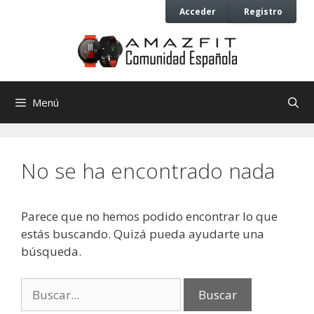
Saltar
Saltar
Acceder
Registro
al
al
contenido
contenido
Menú
No se ha encontrado nada
Parece que no hemos podido encontrar lo que
estás buscando. Quizá pueda ayudarte una
búsqueda.
Buscar: