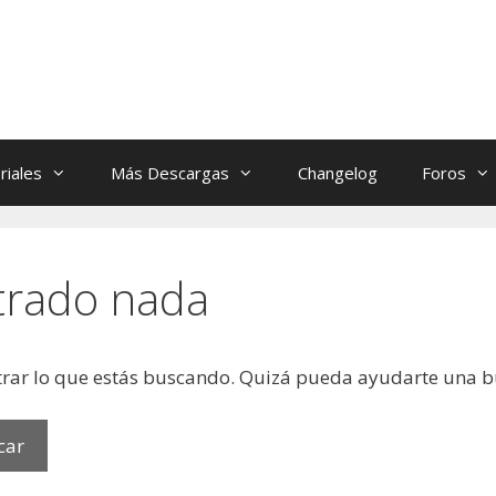
riales
Más Descargas
Changelog
Foros
trado nada
rar lo que estás buscando. Quizá pueda ayudarte una 