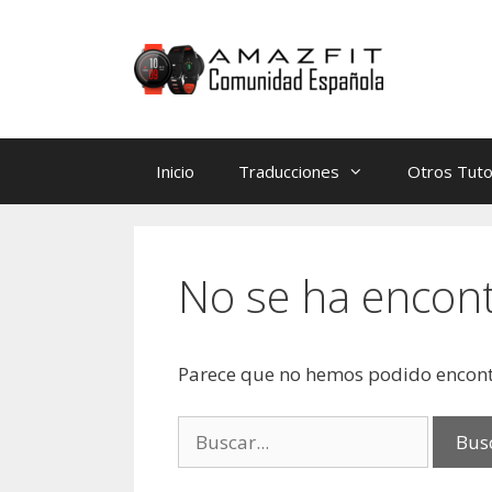
Saltar
Saltar
al
al
contenido
contenido
Inicio
Traducciones
Otros Tuto
No se ha encon
Parece que no hemos podido encont
Buscar: