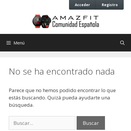
Saltar
Saltar
Acceder
Registro
al
al
contenido
contenido
Menú
No se ha encontrado nada
Parece que no hemos podido encontrar lo que
estás buscando. Quizá pueda ayudarte una
búsqueda.
Buscar: