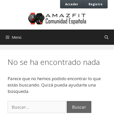
Saltar
Saltar
Acceder
Registro
al
al
contenido
contenido
Menú
No se ha encontrado nada
Parece que no hemos podido encontrar lo que
estás buscando. Quizá pueda ayudarte una
búsqueda.
Buscar: