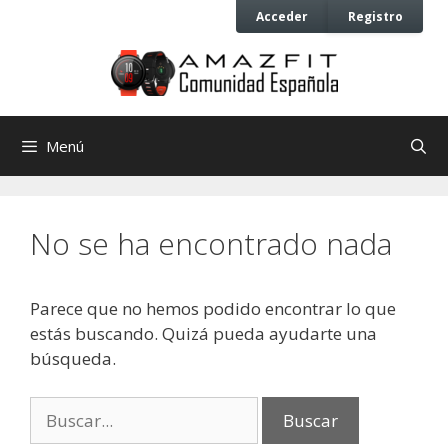
Saltar
Saltar
Acceder
Registro
al
al
contenido
contenido
Menú
No se ha encontrado nada
Parece que no hemos podido encontrar lo que
estás buscando. Quizá pueda ayudarte una
búsqueda.
Buscar: