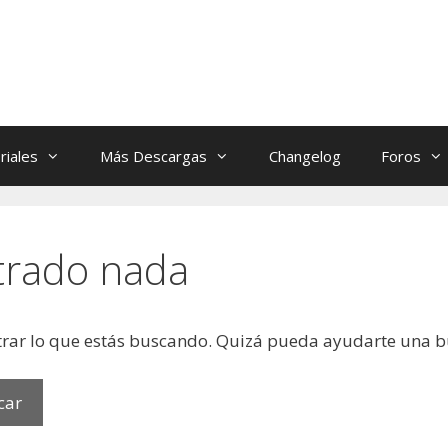
riales
Más Descargas
Changelog
Foros
trado nada
rar lo que estás buscando. Quizá pueda ayudarte una 