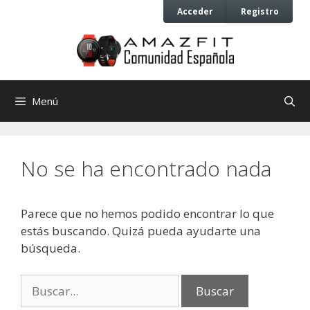
Saltar
Saltar
Acceder
Registro
al
al
contenido
contenido
Menú
No se ha encontrado nada
Parece que no hemos podido encontrar lo que
estás buscando. Quizá pueda ayudarte una
búsqueda.
Buscar: