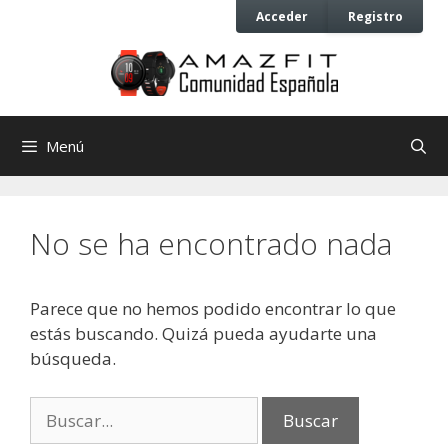
Saltar
Saltar
Acceder
Registro
al
al
contenido
contenido
Menú
No se ha encontrado nada
Parece que no hemos podido encontrar lo que
estás buscando. Quizá pueda ayudarte una
búsqueda.
Buscar: