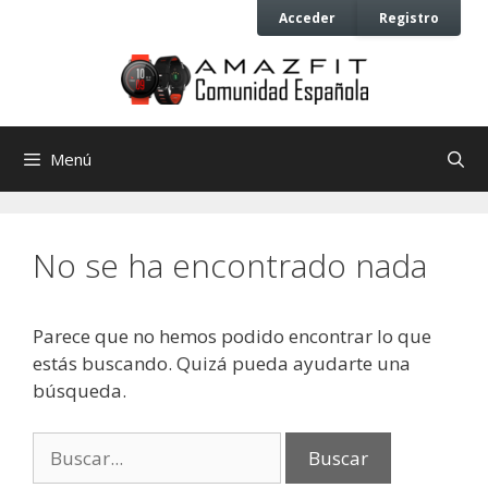
Saltar
Saltar
Acceder
Registro
al
al
contenido
contenido
Menú
No se ha encontrado nada
Parece que no hemos podido encontrar lo que
estás buscando. Quizá pueda ayudarte una
búsqueda.
Buscar: