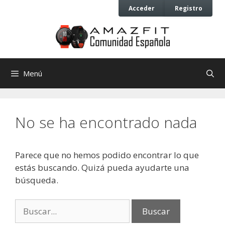
Saltar
Saltar
Acceder
Registro
al
al
contenido
contenido
Menú
No se ha encontrado nada
Parece que no hemos podido encontrar lo que
estás buscando. Quizá pueda ayudarte una
búsqueda.
Buscar: