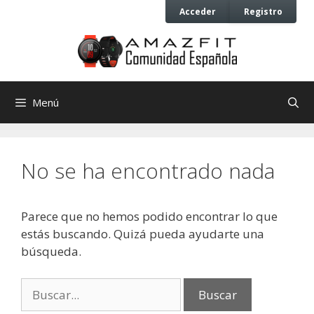
Saltar
Saltar
Acceder
Registro
al
al
contenido
contenido
Menú
No se ha encontrado nada
Parece que no hemos podido encontrar lo que
estás buscando. Quizá pueda ayudarte una
búsqueda.
Buscar: