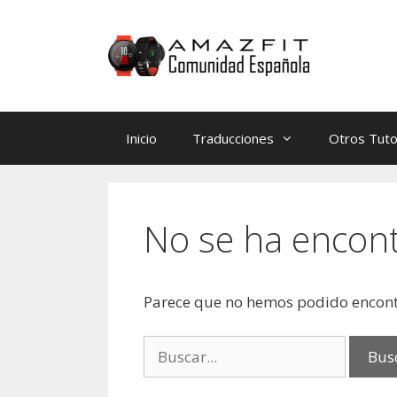
Saltar
Saltar
al
al
contenido
contenido
Inicio
Traducciones
Otros Tuto
No se ha encon
Parece que no hemos podido encont
Buscar: