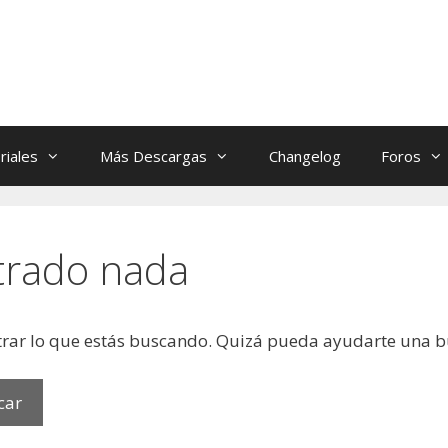
riales
Más Descargas
Changelog
Foros
trado nada
rar lo que estás buscando. Quizá pueda ayudarte una 