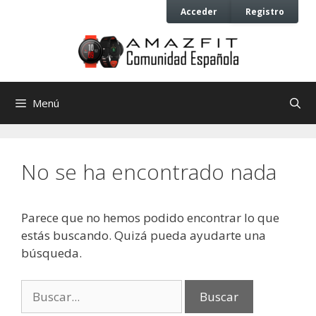
Saltar
Saltar
Acceder
Registro
al
al
contenido
contenido
Menú
No se ha encontrado nada
Parece que no hemos podido encontrar lo que
estás buscando. Quizá pueda ayudarte una
búsqueda.
Buscar: